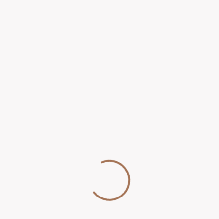
Save my name, email, and website in this browser for
the next time I comment.
Jako psychoterapeuta analityczny tworzę bezpieczną
przestrzeń, w której pacjenci mogą swobodnie mówić o